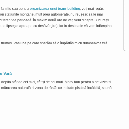
în familie sau pentru
organizarea unui team-building
, veți mai regăsi
 ori stațiunile montane, mult prea aglomerate, nu reușesc să le mai
ndiferent de perioadă, în maxim două ore de veți veni dinspre București
auto lipsește aproape cu desăvârșire), iar la destinație vă vom întâmpina
tru frumos. Pasiune pe care sperăm să o împărtășim cu dumneavoastră!
i
e Vară
Prim
deplin atât de cei mici, cât și de cei mari. Motiv bun pentru a ne vizita si
Conce
s, mâncarea naturală si zona de răsfăț ce include piscină încălzită, saună
a vă 
și nu
L