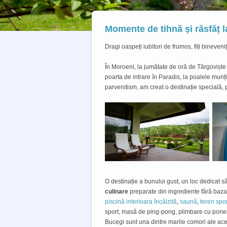
Momente de tihnă și răsfăț 
Dragi oaspeți iubitori de frumos, fiți bineveni
În Moroeni, la jumătate de oră de Târgoviște 
poarta de intrare în Paradis, la poalele munți
parvenitism, am creat o destinație specială, 
O destinație a bunului gust, un loc dedicat să
culinare
preparate din ingrediente fără bazac
piscină interioara încălzită
,
saună
,
teren spor
sport, masă de ping-pong, plimbare cu ponei,
Bucegi sunt una dintre marile comori ale acest