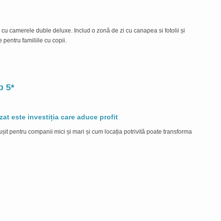
Dub
cu camerele duble deluxe. Includ o zonă de zi cu canapea si fotolii și
Vă in
 pentru familiile cu copii.
ideal
L
b 5*
at este investiția care aduce profit
Top 
it pentru companii mici și mari și cum locația potrivită poate transforma
Fie c
serie
L
Targ