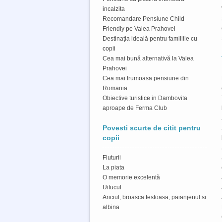
incalzita
Recomandare Pensiune Child
Friendly pe Valea Prahovei
Destinația ideală pentru familiile cu
copii
Cea mai bună alternativă la Valea
Prahovei
Cea mai frumoasa pensiune din
Romania
Obiective turistice in Dambovita
aproape de Ferma Club
Povesti scurte de citit pentru
copii
Fluturii
La piata
O memorie excelentă
Uitucul
Ariciul, broasca testoasa, paianjenul si
albina