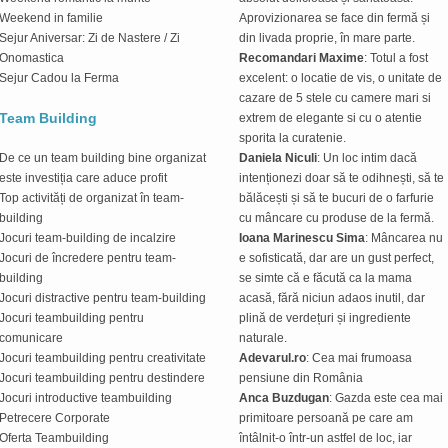
Weekend in familie
Aprovizionarea se face din fermă și
Sejur Aniversar: Zi de Nastere / Zi
din livada proprie, în mare parte.
Onomastica
Recomandari Maxime
: Totul a fost
Sejur Cadou la Ferma
excelent: o locatie de vis, o unitate de
cazare de 5 stele cu camere mari si
Team Building
extrem de elegante si cu o atentie
sporita la curatenie.
De ce un team building bine organizat
Daniela Niculi
: Un loc intim dacă
este investiția care aduce profit
intenționezi doar să te odihnești, să te
Top activități de organizat în team-
bălăcești și să te bucuri de o farfurie
building
cu mâncare cu produse de la fermă.
Jocuri team-building de incalzire
Ioana Marinescu Sima
: Mâncarea nu
Jocuri de încredere pentru team-
e sofisticată, dar are un gust perfect,
building
se simte că e făcută ca la mama
Jocuri distractive pentru team-building
acasă, fără niciun adaos inutil, dar
Jocuri teambuilding pentru
plină de verdețuri și ingrediente
comunicare
naturale.
Jocuri teambuilding pentru creativitate
Adevarul.ro
: Cea mai frumoasa
Jocuri teambuilding pentru destindere
pensiune din România
Jocuri introductive teambuilding
Anca Buzdugan
: Gazda este cea mai
Petrecere Corporate
primitoare persoană pe care am
Oferta Teambuilding
întâlnit-o într-un astfel de loc, iar