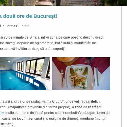
la două ore de București
ți la Ferma Club 5*!
și 20 de minute de Sinaia, într-o zonă pe care poeții o descriu drept
lor Bucegi, departe de aglomerație, trafic auto și manifestări de
pe care vă invităm cu drag să o descoperiți.
nătății și clipelor de răsfăț: Ferma Club 5*, unde veți regăsi
delicii
onii (majoritatea provenite din ferma proprie), o
zonă de răsfăț
cu
tiv
, multe elemente de joacă pentru copii (trambulină, tobogan, teren de
 castel de jocuri), aer curat și o mulțime de drumeții montane (munții
ei țări!).