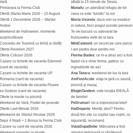
Vară
aflată la 15 minute de Sinaia
Primavara la Ferma Club
Manafu
: un adevărat refugiu de tot
Ofertă Sfanta Marie 2026 – 15 August
ceea ce este “turistic” la noi
Ofertă 1 Decembrie 2026 – Sfantul
Marta Usurelu
: daca vrei sa evadezi
Andrei
in natura, treci pragul acestei pensiuni
Weekend de Halloween, momente
Te vei bucura cu adevarat de
surprinzătoare
frumusetea vietii de la tara.
Concediu de Toamnă cu tinhă și răsfăț
MiniCalatorii
: un secret pe care parca
Oferta Revelion 2027
l-am pastra doar pentru noi
Oferta Crăciun 2026
Florina Badea
: ce m-a atras aici a fost
Cazare cu tichete de vacanta Edenred
faptul ca e chiar ferma, gatesc cu
(card de vacanta)
ingrediente de aici
Cazare cu tichete de vacanta UP
Ana Tatucu
: weekend de lux la tara
Romania (card de vacanta)
AmFostAcolo
: viaţa la ţară cu saună,
Cazare cu tichete de vacanta Pluxee
piscină şi masaj
ex-Sodexo (card de vacanta)
BloginTandem
: este locația IDEALĂ
Oferte la munte cu piscină
de familie!
Weekend de Vară, Pastel de poveste
PeDrumuri
: ne-a impresionat totul!
Oferte Last-Minute 2026
HaiDeparte
: Merită, deci? Pentru
Weekend de Sfantul Nicolae 2026
două-trei zile cu copilul sau copiii, cu
Sejur 4 Nopti + 1 Bonus la Ferma Club
siguranță, recomand.
Cazare cu card de vacanta 2026
ViataDupaBebe
: Mâncarea a fost
Weekend romantic la munte
absolut delicioasă și sănătoasă.