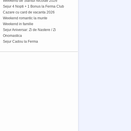
Weekend de Sfantul Nicolae 2026
Sejur 4 Nopti + 1 Bonus la Ferma Club
Cazare cu card de vacanta 2026
Weekend romantic la munte
Weekend in familie
Sejur Aniversar: Zi de Nastere / Zi
Onomastica
Sejur Cadou la Ferma
avara la Ferma Club
diile și vacanțele ar trebui savurate pe deplin atât de cei mici, cât și de cei mari. M
bucura de aerul curat, priveliștea de vis, mâncarea naturală si zona de răsfăț ce inc
meroase facilitati pentru cei mici.
earn more »