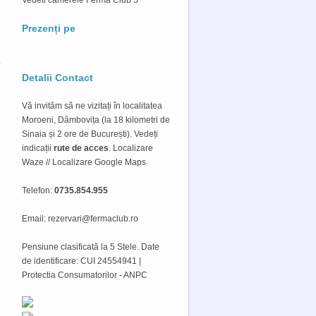
Prezenți pe
.
Detalii Contact
Vă invităm să ne vizitați în localitatea
Moroeni, Dâmbovița (la 18 kilometri de
Sinaia și 2 ore de București). Vedeți
indicații
rute de acces
.
Localizare
Waze
//
Localizare Google Maps
Telefon:
0735.854.955
Email: rezervari@fermaclub.ro
Pensiune clasificată la 5 Stele. Date
de identificare: CUI 24554941 |
Protectia Consumatorilor - ANPC