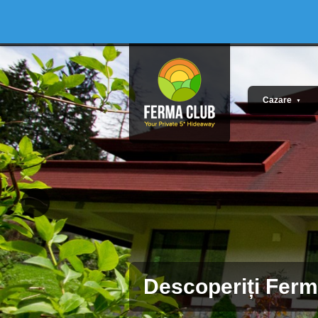
Cazare
▼
Descoperiți Ferma C