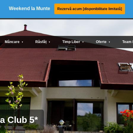
Weekend la Munte
Rezervă acum [disponibilitate limitată]
Mâncare
Răsfăț
Timp Liber
Oferte
Team 
▼
▼
▼
▼
lub 5*