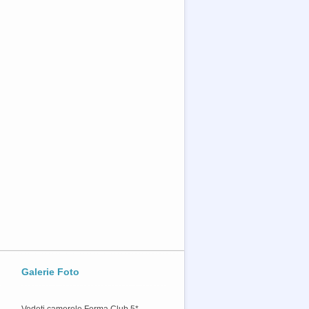
peră cele mai frumoase târguri de Crăciun în 2026 din Sinaia, Brașov, Bușteni, Pre
na. Idei de iarnă perfecte pentru familii.
earn more »
iata
începe de poveste la Ferma Club: fiecare săptămână vine cu noi povești deopotrivă 
ti scurte pe care vă invităm să le descoperim împreună. Începem cu o poveste car
 tribul kabiyes. Lectură plăcută!
earn more »
Galerie Foto
Vedeti camerele Ferma Club 5*