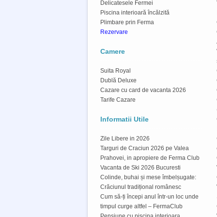
Delicatesele Fermei
Piscina interioară încălzită
Plimbare prin Ferma
Rezervare
Camere
Suita Royal
Dublă Deluxe
Cazare cu card de vacanta 2026
Tarife Cazare
Informatii Utile
Zile Libere in 2026
Targuri de Craciun 2026 pe Valea
Prahovei, in apropiere de Ferma Club
Vacanta de Ski 2026 Bucuresti
Colinde, buhai și mese îmbelșugate:
Crăciunul tradițional românesc
Cum să-ți începi anul într-un loc unde
timpul curge altfel – FermaClub
Pensiune cu piscina interioara