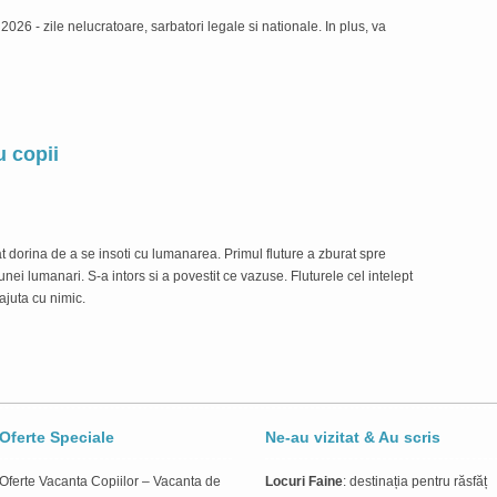
 2026 - zile nelucratoare, sarbatori legale si nationale. In plus, va
Desco
Câmpi
L
u copii
La p
tat dorina de a se insoti cu lumanarea. Primul fluture a zburat spre
2021 
unei lumanari. S-a intors si a povestit ce vazuse. Fluturele cel intelept
poveș
ajuta cu nimic.
de la
L
Oferte Speciale
Ne-au vizitat & Au scris
Oferte Vacanta Copiilor – Vacanta de
Locuri Faine
: destinația pentru răsfăț