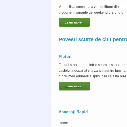
Vedeti lista completa a zilelor libere din anul
propunem variante de weekend prelungit.
Learn more »
Povesti scurte de citit pentr
Fluturii
Fluturii s-au adunat intr-o seara si si-au ara
castelul indepartat si a zarit inauntru lumina 
din fruntea adunarii a spus insa ca asta nu-i 
Learn more »
Accesați Rapid
Home