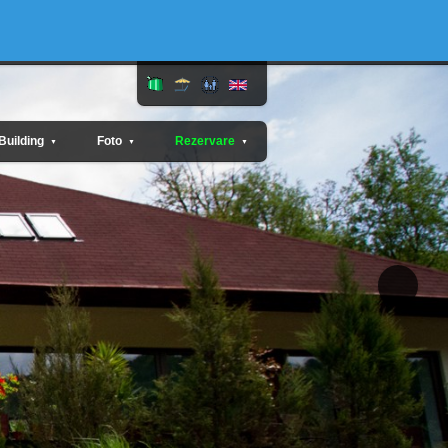
Building
Foto
Rezervare
▼
▼
▼