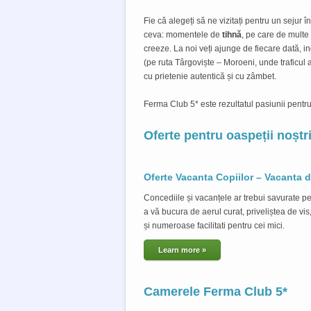
Fie că alegeți să ne vizitați pentru un sejur 
ceva: momentele de
tihnă
, pe care de multe
creeze. La noi veți ajunge de fiecare dată, i
(pe ruta Târgoviște – Moroeni, unde traficul 
cu prietenie autentică și cu zâmbet.
Ferma Club 5* este rezultatul pasiunii pen
Oferte pentru oaspeții noștr
Oferte Vacanta Copiilor – Vacanta d
Concediile și vacanțele ar trebui savurate pe 
a vă bucura de aerul curat, priveliștea de vi
și numeroase facilitati pentru cei mici.
Learn more »
Camerele Ferma Club 5*