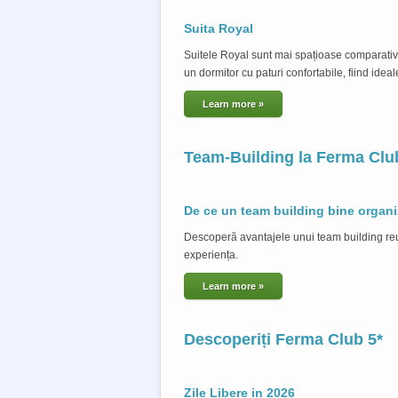
Suita Royal
Suitele Royal sunt mai spațioase comparativ 
un dormitor cu paturi confortabile, fiind ideale
Learn more »
Team-Building la Ferma Clu
De ce un team building bine organiz
Descoperă avantajele unui team building reuș
experiența.
Learn more »
Descoperiți Ferma Club 5*
Zile Libere in 2026