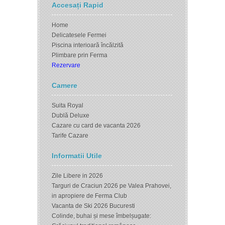
Accesați Rapid
Home
Delicatesele Fermei
Piscina interioară încălzită
Plimbare prin Ferma
Rezervare
Camere
Suita Royal
Dublă Deluxe
Cazare cu card de vacanta 2026
Tarife Cazare
Informatii Utile
Zile Libere in 2026
Targuri de Craciun 2026 pe Valea Prahovei,
in apropiere de Ferma Club
Vacanta de Ski 2026 Bucuresti
Colinde, buhai și mese îmbelșugate: