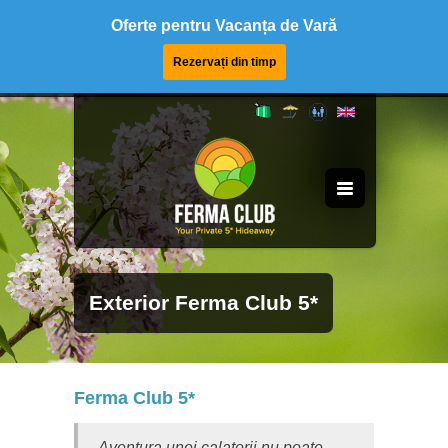
Oferte pentru Vacanța de Vară
Rezervați din timp
Exterior Ferma Club 5*
Ferma Club 5*
Aventura unei calatorii nu poate