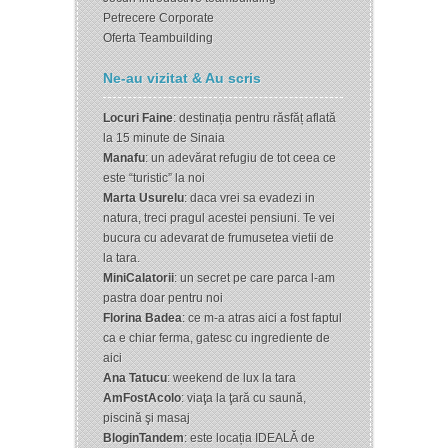
Petrecere Corporate
Oferta Teambuilding
Ne-au vizitat & Au scris
Locuri Faine
: destinația pentru răsfăț aflată
la 15 minute de Sinaia
Manafu
: un adevărat refugiu de tot ceea ce
este “turistic” la noi
Marta Usurelu
: daca vrei sa evadezi in
natura, treci pragul acestei pensiuni. Te vei
bucura cu adevarat de frumusetea vietii de
la tara.
MiniCalatorii
: un secret pe care parca l-am
pastra doar pentru noi
Florina Badea
: ce m-a atras aici a fost faptul
ca e chiar ferma, gatesc cu ingrediente de
aici
Ana Tatucu
: weekend de lux la tara
AmFostAcolo
: viaţa la ţară cu saună,
piscină şi masaj
BloginTandem
: este locația IDEALĂ de