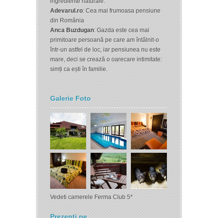
ingrediente naturale.
Adevarul.ro
: Cea mai frumoasa pensiune
din România
Anca Buzdugan
: Gazda este cea mai
primitoare persoană pe care am întâlnit-o
într-un astfel de loc, iar pensiunea nu este
mare, deci se crează o oarecare intimitate:
simți ca ești în familie.
Galerie Foto
Vedeti camerele Ferma Club 5*
Prezenți pe