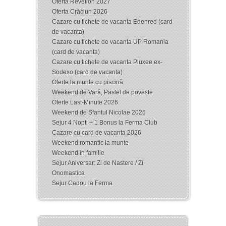
Oferta Revelion 2027
Oferta Crăciun 2026
Cazare cu tichete de vacanta Edenred (card
de vacanta)
Cazare cu tichete de vacanta UP Romania
(card de vacanta)
Cazare cu tichete de vacanta Pluxee ex-
Sodexo (card de vacanta)
Oferte la munte cu piscină
Weekend de Vară, Pastel de poveste
Oferte Last-Minute 2026
Weekend de Sfantul Nicolae 2026
Sejur 4 Nopti + 1 Bonus la Ferma Club
Cazare cu card de vacanta 2026
Weekend romantic la munte
Weekend in familie
Sejur Aniversar: Zi de Nastere / Zi
Onomastica
Sejur Cadou la Ferma