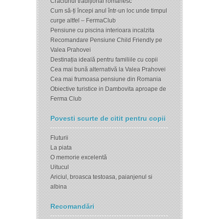
Crăciunul tradițional românesc
Cum să-ți începi anul într-un loc unde timpul
curge altfel – FermaClub
Pensiune cu piscina interioara incalzita
Recomandare Pensiune Child Friendly pe
Valea Prahovei
Destinația ideală pentru familiile cu copii
Cea mai bună alternativă la Valea Prahovei
Cea mai frumoasa pensiune din Romania
Obiective turistice in Dambovita aproape de
Ferma Club
Povesti scurte de citit pentru copii
Fluturii
La piata
O memorie excelentă
Uitucul
Ariciul, broasca testoasa, paianjenul si
albina
Recomandări