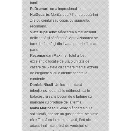
familie!
PeDrumuri
: ne-a impresionat totul!
HaiDeparte
: Merită, deci? Pentru două-trei
zile cu copilul sau copiii, cu siguranță,
recomand.
ViataDupaBebe
: Mâncarea a fost absolut
delicioasă și sănătoasă. Aprovizionarea se
face din fermă și din livada proprie, în mare
parte.
Recomandari Maxime
: Totul a fost
excelent: o locatie de vis, o unitate de
cazare de 5 stele cu camere mari si extrem
de elegante si cu o atentie sporita la
curatenie.
Daniela Niculi
: Un loc intim dacă
intenționezi doar să te odihnești, să te
bălăcești și să te bucuri de o farfurie cu
mâncare cu produse de la fermă.
Ioana Marinescu Sima
: Mâncarea nu e
sofisticată, dar are un gust perfect, se simte
că e făcută ca la mama acasă, fără niciun
adaos inutil, dar plină de verdețuri și