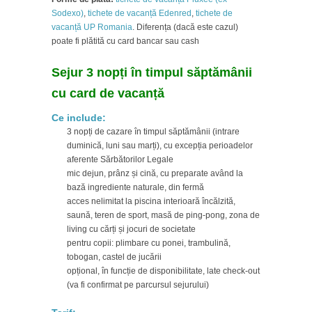
Sodexo)
,
tichete de vacanță Edenred
,
tichete de
vacanță UP Romania
. Diferența (dacă este cazul)
poate fi plătită cu card bancar sau cash
Sejur 3 nopți în timpul săptămânii
cu card de vacanță
Ce include:
3 nopți de cazare în timpul săptămânii (intrare
duminică, luni sau marți), cu excepția perioadelor
aferente Sărbătorilor Legale
mic dejun, prânz și cină, cu preparate având la
bază ingrediente naturale, din fermă
acces nelimitat la piscina interioară încălzită,
saună, teren de sport, masă de ping-pong, zona de
living cu cărți și jocuri de societate
pentru copii: plimbare cu ponei, trambulină,
tobogan, castel de jucării
opțional, în funcție de disponibilitate, late check-out
(va fi confirmat pe parcursul sejurului)