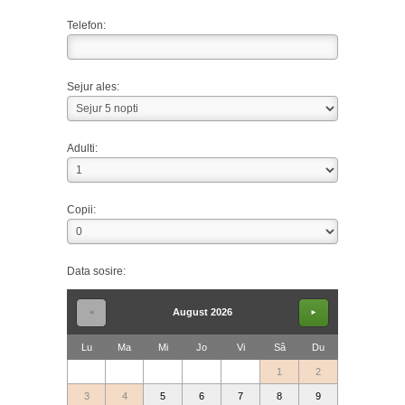
Telefon:
Sejur ales:
Adulti:
Copii:
Data sosire:
August 2026
◄
►
Lu
Ma
Mi
Jo
Vi
Sâ
Du
1
2
3
4
5
6
7
8
9