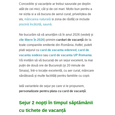
Concediile și vacanțele ar trebui savurate pe deplin
atât de cei mici, cât și de cei mari. Motiv bun pentru a
ne vizita si a vă bucura de aerul curat, priveliștea de
vis,
mâncarea naturală
si zona de răsfăț ce include
piscină încălzită
,
saună
.
Ne bucurăm să vă anunțăm că în anul 2026 (vedeți și
zile libere în 2026
) primim
carduri de vacanță
de la
toate companiile emitente din România. Astfel, puteti
plati sejurul cu
card de vacanta edenred
,
card de
vacanta sodexo
sau
card de vacanta UP Romania
.
Vă invităm să vă bucurați de un sejur excelent, la mai
puțin de două ore de București (și 20 minute de
Sinaia), într-o locație excelentă, cu aer curat, mâncare
sănătoasă și multe facilități pentru familiile cu copii.
Iată variantele de sejur pe care vi le propunem,
personalizate pentru plata cu card de vacanță
:
Sejur 2 nopți în timpul săptămânii
cu tichete de vacanță