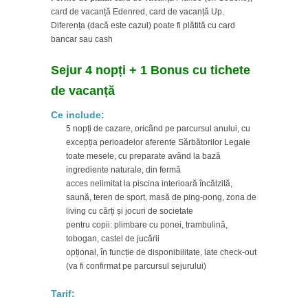
card de vacanță Edenred, card de vacanță Up.
Diferența (dacă este cazul) poate fi plătită cu card
bancar sau cash
Sejur 4 nopți + 1 Bonus cu tichete
de vacanță
Ce include:
5 nopți de cazare, oricând pe parcursul anului, cu
excepția perioadelor aferente Sărbătorilor Legale
toate mesele, cu preparate având la bază
ingrediente naturale, din fermă
acces nelimitat la piscina interioară încălzită,
saună, teren de sport, masă de ping-pong, zona de
living cu cărți și jocuri de societate
pentru copii: plimbare cu ponei, trambulină,
tobogan, castel de jucării
opțional, în funcție de disponibilitate, late check-out
(va fi confirmat pe parcursul sejurului)
Tarif: