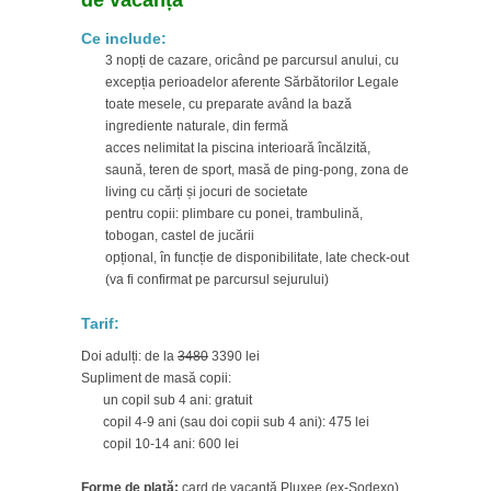
de vacanță
Ce include:
3 nopți de cazare, oricând pe parcursul anului, cu
excepția perioadelor aferente Sărbătorilor Legale
toate mesele, cu preparate având la bază
ingrediente naturale, din fermă
acces nelimitat la piscina interioară încălzită,
saună, teren de sport, masă de ping-pong, zona de
living cu cărți și jocuri de societate
pentru copii: plimbare cu ponei, trambulină,
tobogan, castel de jucării
opțional, în funcție de disponibilitate, late check-out
(va fi confirmat pe parcursul sejurului)
Tarif:
Doi adulți: de la
3480
3390 lei
Supliment de masă copii:
un copil sub 4 ani: gratuit
copil 4-9 ani (sau doi copii sub 4 ani): 475 lei
copil 10-14 ani: 600 lei
Forme de plată:
card de vacanță Pluxee (ex-Sodexo),