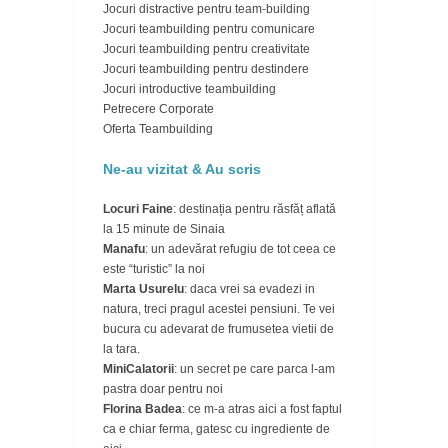
Jocuri distractive pentru team-building
Jocuri teambuilding pentru comunicare
Jocuri teambuilding pentru creativitate
Jocuri teambuilding pentru destindere
Jocuri introductive teambuilding
Petrecere Corporate
Oferta Teambuilding
Ne-au vizitat & Au scris
Locuri Faine
: destinația pentru răsfăț aflată
la 15 minute de Sinaia
Manafu
: un adevărat refugiu de tot ceea ce
este “turistic” la noi
Marta Usurelu
: daca vrei sa evadezi in
natura, treci pragul acestei pensiuni. Te vei
bucura cu adevarat de frumusetea vietii de
la tara.
MiniCalatorii
: un secret pe care parca l-am
pastra doar pentru noi
Florina Badea
: ce m-a atras aici a fost faptul
ca e chiar ferma, gatesc cu ingrediente de