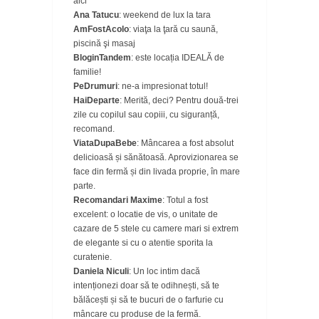
aici
Ana Tatucu
: weekend de lux la tara
AmFostAcolo
: viaţa la ţară cu saună,
piscină şi masaj
BloginTandem
: este locația IDEALĂ de
familie!
PeDrumuri
: ne-a impresionat totul!
HaiDeparte
: Merită, deci? Pentru două-trei
zile cu copilul sau copiii, cu siguranță,
recomand.
ViataDupaBebe
: Mâncarea a fost absolut
delicioasă și sănătoasă. Aprovizionarea se
face din fermă și din livada proprie, în mare
parte.
Recomandari Maxime
: Totul a fost
excelent: o locatie de vis, o unitate de
cazare de 5 stele cu camere mari si extrem
de elegante si cu o atentie sporita la
curatenie.
Daniela Niculi
: Un loc intim dacă
intenționezi doar să te odihnești, să te
bălăcești și să te bucuri de o farfurie cu
mâncare cu produse de la fermă.