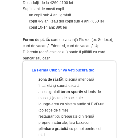
Doi adulți: de la
4260
4100 lei
Supliment de masă copii:
un copil sub 4 ani: gratuit
copil 4-9 ani (sau doi copii sub 4 ani): 650 lei
copil 10-14 ani: 890 lei
Forme de plată:
card de vacanță Pluxee (ex-Sodexo),
card de vacanță Edenred, card de vacanță Up.
Diferența (dacă este cazul) poate fi plătită cu card
bancar sau cash
La Ferma Club 5* va veti bucura de:
zona de răsfăț
:
piscină interioară
încalzită
și
saună
uscată
acces gratuit
teren sportiv
și tenis de
masa și jocuri de societate
lounge-area cu sistem audio și DVD-uri
(colecție de filme)
restaurant cu
preparate din fermă
proprie
:
naturale
, fără bazaconii
plimbare gratuită
cu ponei pentru cei
mici