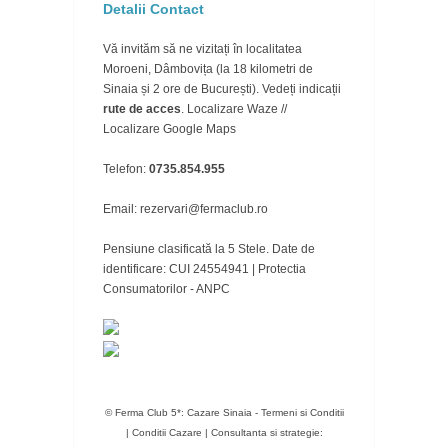
Detalii Contact
Vă invităm să ne vizitați în localitatea
Moroeni, Dâmbovița (la 18 kilometri de
Sinaia și 2 ore de București). Vedeți indicații
rute de acces
.
Localizare Waze
//
Localizare Google Maps
Telefon:
0735.854.955
Email: rezervari@fermaclub.ro
Pensiune clasificată la 5 Stele. Date de
identificare: CUI 24554941 |
Protectia
Consumatorilor - ANPC
© Ferma Club 5*: Cazare Sinaia -
Termeni si Conditii
|
Conditii Cazare
|
Consultanta si strategie: