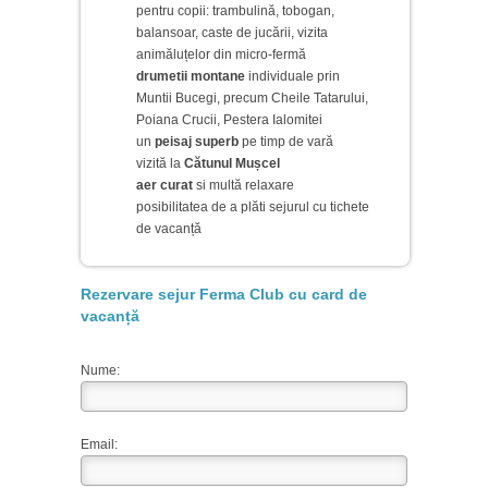
pentru copii: trambulină, tobogan,
balansoar, caste de jucării, vizita
animăluțelor din micro-fermă
drumetii montane
individuale prin
Muntii Bucegi, precum Cheile Tatarului,
Poiana Crucii, Pestera Ialomitei
un
peisaj superb
pe timp de vară
vizită la
Cătunul Mușcel
aer curat
si multă relaxare
posibilitatea de a plăti sejurul cu tichete
de vacanță
Rezervare sejur Ferma Club cu card de
vacanță
Nume:
Email: