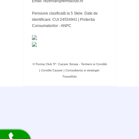
Email: rezervari@fermaclub.ro
Pensiune clasificată la 5 Stele. Date de
identificare: CUI 24554941 |
Protectia
Consumatorilor - ANPC
© Ferma Club 5*: Cazare Sinaia -
Termeni si Conditii
|
Conditii Cazare
|
Consultanta si strategie:
TravelAds