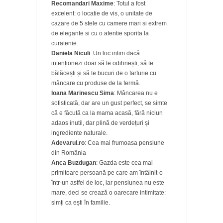
Recomandari Maxime
: Totul a fost
excelent: o locatie de vis, o unitate de
cazare de 5 stele cu camere mari si extrem
de elegante si cu o atentie sporita la
curatenie.
Daniela Niculi
: Un loc intim dacă
intenționezi doar să te odihnești, să te
bălăcești și să te bucuri de o farfurie cu
mâncare cu produse de la fermă.
Ioana Marinescu Sima
: Mâncarea nu e
sofisticată, dar are un gust perfect, se simte
că e făcută ca la mama acasă, fără niciun
adaos inutil, dar plină de verdețuri și
ingrediente naturale.
Adevarul.ro
: Cea mai frumoasa pensiune
din România
Anca Buzdugan
: Gazda este cea mai
primitoare persoană pe care am întâlnit-o
într-un astfel de loc, iar pensiunea nu este
mare, deci se crează o oarecare intimitate:
simți ca ești în familie.