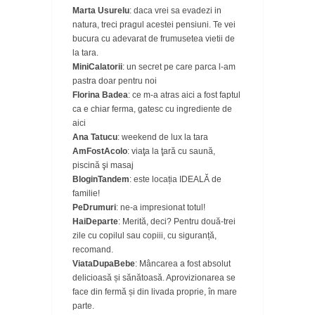
Marta Usurelu
: daca vrei sa evadezi in
natura, treci pragul acestei pensiuni. Te vei
bucura cu adevarat de frumusetea vietii de
la tara.
MiniCalatorii
: un secret pe care parca l-am
pastra doar pentru noi
Florina Badea
: ce m-a atras aici a fost faptul
ca e chiar ferma, gatesc cu ingrediente de
aici
Ana Tatucu
: weekend de lux la tara
AmFostAcolo
: viaţa la ţară cu saună,
piscină şi masaj
BloginTandem
: este locația IDEALĂ de
familie!
PeDrumuri
: ne-a impresionat totul!
HaiDeparte
: Merită, deci? Pentru două-trei
zile cu copilul sau copiii, cu siguranță,
recomand.
ViataDupaBebe
: Mâncarea a fost absolut
delicioasă și sănătoasă. Aprovizionarea se
face din fermă și din livada proprie, în mare
parte.