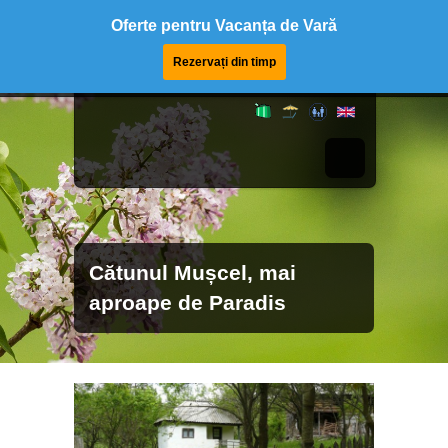
Oferte pentru Vacanța de Vară
Rezervați din timp
Cătunul Mușcel, mai
aproape de Paradis