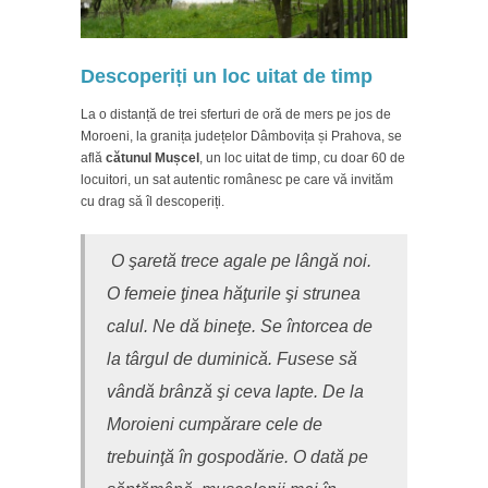
Descoperiți un loc uitat de timp
La o distanță de trei sferturi de oră de mers pe jos de
Moroeni, la granița județelor Dâmbovița și Prahova, se
află
cătunul Mușcel
, un loc uitat de timp, cu doar 60 de
locuitori, un sat autentic românesc pe care vă invităm
cu drag să îl descoperiți.
O şaretă trece agale pe lângă noi.
O femeie ţinea hăţurile şi strunea
calul. Ne dă bineţe. Se întorcea de
la târgul de duminică. Fusese să
vândă brânză şi ceva lapte. De la
Moroieni cumpărare cele de
trebuinţă în gospodărie. O dată pe