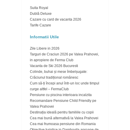
Suita Royal
Dublă Deluxe
Cazare cu card de vacanta 2026
Tarife Cazare
Informatii Utile
Zile Libere in 2026
Targuri de Craciun 2026 pe Valea Prahovei,
in apropiere de Ferma Club
Vacanta de Ski 2026 Bucuresti
Colinde, buhai și mese îmbelșugate:
Crăciunul tradițional românesc
Cum să-ți începi anul într-un loc unde timpul
curge altfel – FermaClub
Pensiune cu piscina interioara incalzita
Recomandare Pensiune Child Friendly pe
Valea Prahovei
Destinația ideală pentru familiile cu copii
Cea mai bună alternativă la Valea Prahovei
Cea mai frumoasa pensiune din Romania
Obiective turistice in Dambovita aproape de